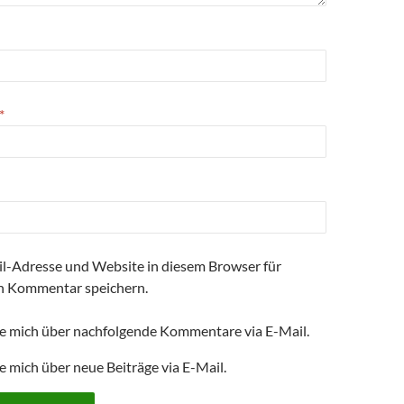
ö
f
f
f
n
f
n
n
e
e
t
t
)
)
*
l-Adresse und Website in diesem Browser für
n Kommentar speichern.
e mich über nachfolgende Kommentare via E-Mail.
e mich über neue Beiträge via E-Mail.