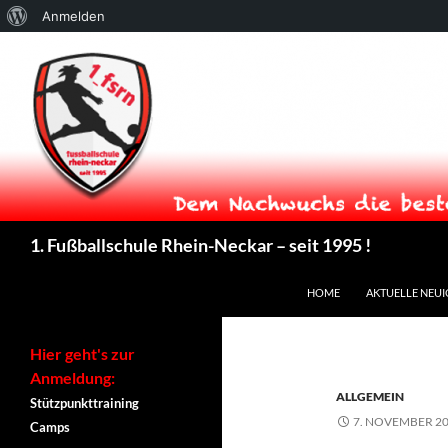
Über
Anmelden
WordPress
Suchen
1. Fußballschule Rhein-Neckar – seit 1995 !
ZUM INHALT SPRINGEN
HOME
AKTUELLE NEUI
Hier geht's zur
Anmeldung:
ALLGEMEIN
Stützpunkttraining
7. NOVEMBER 2
Camps