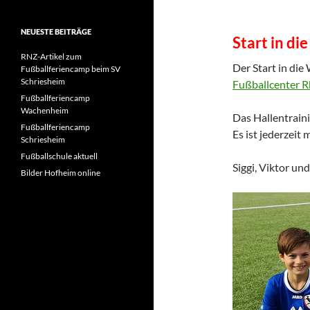
NEUESTE BEITRÄGE
Start in di
RNZ-Artikel zum
Der Start in die
Fußballferiencamp beim SV
Schriesheim
Fußballcenter 
Fußballferiencamp
Wachenheim
Das Hallentraini
Fußballferiencamp
Es ist jederzeit
Schriesheim
Fußballschule aktuell
Siggi, Viktor un
Bilder Hofheim online
Video-
Player