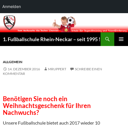
Anmelden
Suchen
1. Fußballschule Rhein-Neckar – seit 1995 !
ZUM
PRIMÄR
INHALT
MENÜ
SPRINGEN
ALLGEMEIN
14. DEZEMBER 2016
MRUPPERT
SCHREIBE EINEN
KOMMENTAR
Benötigen Sie noch ein
Weihnachtsgeschenk für Ihren
Nachwuchs?
Unsere Fußballschule bietet auch 2017 wieder 10