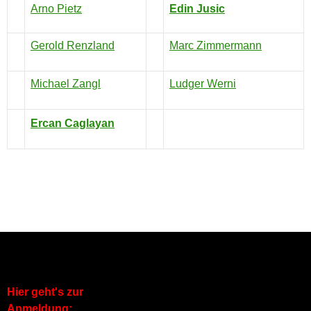
Arno Pietz
Edin Jusic
Gerold Renzland
Marc Zimmermann
Michael Zangl
Ludger Werni
Ercan Caglayan
Hier geht's zur
Anmeldung: