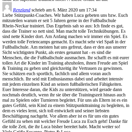
Renzland
schrieb am
6. März 2020
um
17:34
Liebe Stützpunkt-Coaches. Wir haben Luca gebeten uns bzw. Euch
mitzuteilen warum er seit 5 Jahren gerne in der Fußballschule
Rhein-Neckar trainiert. Das Ergebnis sah so aus: Ich finde es gut,
dass die Trainer so nett sind. Man macht tolle Technikübungen. Es
sind nette Kinder dort. Am Anfang machen wir immer ein Spiel. Es
werden tolle Feriencamps gemacht. Es macht sehr viel Spaß in der
Fußballschule. Am meisten hat uns gefreut, dass er den aus unserer
Sicht wichtigsten Punkt, als erstes genannt hat - es sind die
Menschen, die die Fußballschule ausmachen. Ihr schafft es mit eurer
tollen Art die Kinder im Training abzuholen, ihnen Freude am Spiel
& Training zu geben und gleichzeitig ihr Vertrauen zu gewinnen.
Sie schätzen euch sportlich, fachlich und allem voran auch
menschlich. Ihr seid mit Enthusiasmus dabei und arbeitet intensiv
mit jedem einzelnen Kind an seinen fußballerischen Fähigkeiten.
Euer Interesse daran, die Kids zu unterstützen, wird gerade dann
nochmals deutlich, wenn ihr sie über die Trainingszeit hinaus auch
mal zu Spielen oder Turnieren begleitet. Für uns als Eltern ist es ein
gutes Gefühl, sein Kind zu einem Stützpunkttraining zu begleiten, in
dem es vieles lernt, sich toll entwickelt und seiner liebsten
Beschäftigung nachgeht. Vor allem aber ist es für uns ein gutes
Gefühl zu sehen mit welcher Freude Luca zu Euch geht! Danke für
die tolle Zeit, die ihr Luca bisher bereitet habt. Macht weiter so!
Viele Grüße Susanne, Pietro & Luca