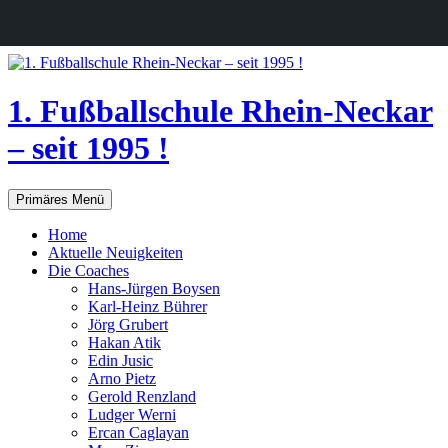
1. Fußballschule Rhein-Neckar
– seit 1995 !
Suchen
Zum
Primäres Menü
Inhalt
springen
Home
Aktuelle Neuigkeiten
Die Coaches
Hans-Jürgen Boysen
Karl-Heinz Bührer
Jörg Grubert
Hakan Atik
Edin Jusic
Arno Pietz
Gerold Renzland
Ludger Werni
Ercan Caglayan