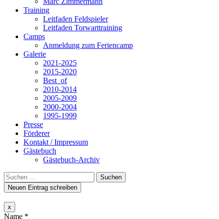
Marc Zimmermann
Training
Leitfaden Feldspieler
Leitfaden Torwarttraining
Camps
Anmeldung zum Feriencamp
Galerie
2021-2025
2015-2020
Best_of
2010-2014
2005-2009
2000-2004
1995-1999
Presse
Förderer
Kontakt / Impressum
Gästebuch
Gästebuch-Archiv
Suchen
nach:
Dieses
x
Formular
Name
*