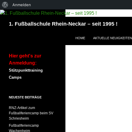
Über
Anmelden
WordPress
Suchen
1. Fußballschule Rhein-Neckar – seit 1995 !
ZUM INHALT SPRINGEN
HOME
AKTUELLE NEUIGKEITEN
Hier geht's zur
Anmeldung:
Stützpunkttraining
Camps
NEUESTE BEITRÄGE
RNZ-Artikel zum
Fußballferiencamp beim SV
Schriesheim
Fußballferiencamp
Wachenheim