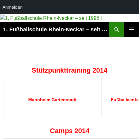
Anmelden
Suchen
1. Fußballschule Rhein-Neckar – seit 1995 !
ZUM
PRIMÄR
INHALT
MENÜ
SPRINGEN
Stützpunkttraining 2014
Mannheim Gartenstadt
Fußballcente
Camps 2014