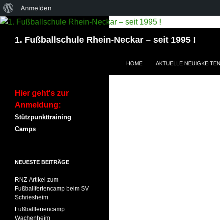
Über
Anmelden
WordPress
Suchen
1. Fußballschule Rhein-Neckar – seit 1995 !
ZUM INHALT SPRINGEN
HOME
AKTUELLE NEUIGKEITE
Hier geht's zur
Anmeldung:
Stützpunkttraining
Camps
NEUESTE BEITRÄGE
RNZ-Artikel zum
Fußballferiencamp beim SV
Schriesheim
Fußballferiencamp
Wachenheim