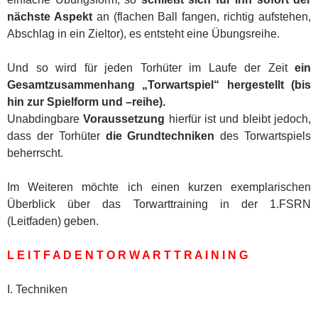
nächste Aspekt
an (flachen Ball fangen, richtig aufstehen,
Abschlag in ein Zieltor), es entsteht eine Übungsreihe.
Und so wird für jeden Torhüter im Laufe der Zeit
ein
Gesamtzusammenhang „Torwartspiel“ hergestellt (bis
hin zur Spielform und –reihe).
Unabdingbare
Voraussetzung
hierfür ist und bleibt jedoch,
dass der Torhüter
die Grundtechniken
des Torwartspiels
beherrscht.
Im Weiteren möchte ich einen kurzen exemplarischen
Überblick über das Torwarttraining in der 1.FSRN
(Leitfaden) geben.
L E I T F A D E N T O R W A R T T R A I N I N G
I. Techniken