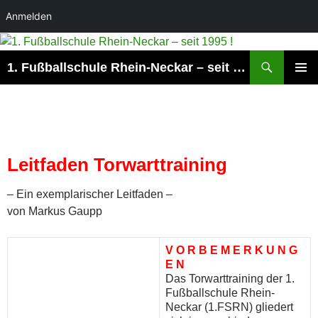
Anmelden
Suchen
1. Fußballschule Rhein-Neckar – seit 1995 !
ZUM
PRIMÄR
INHALT
MENÜ
SPRINGEN
Leitfaden Torwarttraining
– Ein exemplarischer Leitfaden –
von Markus Gaupp
V O R B E M E R K U N G
E N
Das Torwarttraining der 1.
Fußballschule Rhein-
Neckar (1.FSRN) gliedert