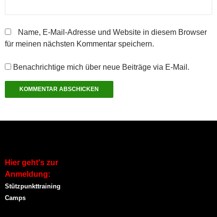
i
e
e
n
e
n
t
t
e
t
n
)
)
t
)
e
)
u
Name, E-Mail-Adresse und Website in diesem Browser
e
m
für meinen nächsten Kommentar speichern.
F
e
n
s
Benachrichtige mich über neue Beiträge via E-Mail.
t
e
r
g
e
ö
f
f
n
e
t
)
Hier geht's zur
Anmeldung:
Stützpunkttraining
Camps