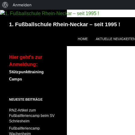
Über
Anmelden
WordPress
Suchen
1. Fußballschule Rhein-Neckar – seit 1995 !
ZUM INHALT SPRINGEN
HOME
AKTUELLE NEUIGKEITE
Hier geht's zur
Anmeldung:
Stützpunkttraining
Camps
NEUESTE BEITRÄGE
RNZ-Artikel zum
Fußballferiencamp beim SV
Schriesheim
Fußballferiencamp
Wachenheim