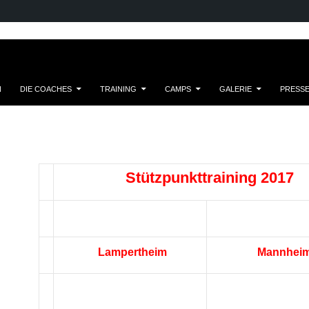
N
DIE COACHES
TRAINING
CAMPS
GALERIE
PRESS
Stützpunkttraining 2017
Lampertheim
Mannhei