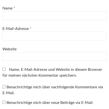
r
f
f
f
f
d
n
n
f
n
i
e
e
n
e
Name
*
n
t
t
e
t
n
)
)
t
)
e
)
u
e
m
E-Mail-Adresse
*
F
e
n
s
t
e
r
Website
g
e
ö
f
f
n
Name, E-Mail-Adresse und Website in diesem Browser
e
t
für meinen nächsten Kommentar speichern.
)
Benachrichtige mich über nachfolgende Kommentare via
E-Mail.
Benachrichtige mich über neue Beiträge via E-Mail.