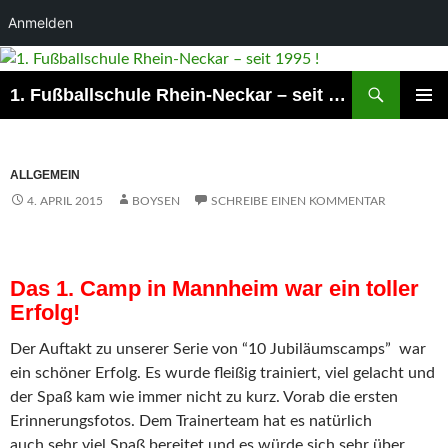
Anmelden
Suchen
1. Fußballschule Rhein-Neckar – seit 1995 !
ZUM
PRIMÄR
INHALT
MENÜ
SPRINGEN
ALLGEMEIN
4. APRIL 2015
BOYSEN
SCHREIBE EINEN KOMMENTAR
Das 1. Camp in Mannheim war ein toller
Erfolg!
Der Auftakt zu unserer Serie von “10 Jubiläumscamps” war
ein schöner Erfolg. Es wurde fleißig trainiert, viel gelacht und
der Spaß kam wie immer nicht zu kurz. Vorab die ersten
Erinnerungsfotos. Dem Trainerteam hat es natürlich
auch sehr viel Spaß bereitet und es würde sich sehr über