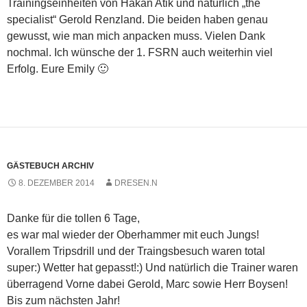
Trainingseinheiten von Hakan Atik und natürlich „the
i
(
(
n
(
n
n
W
W
(
W
e
specialist“ Gerold Renzland. Die beiden haben genau
k
i
i
W
i
u
p
r
r
i
r
e
gewusst, wie man mich anpacken muss. Vielen Dank
e
d
d
r
d
m
r
i
i
d
i
F
nochmal. Ich wünsche der 1. FSRN auch weiterhin viel
E
n
n
i
n
e
-
n
n
n
n
n
Erfolg. Eure Emily 🙂
M
e
e
n
e
s
a
u
u
e
u
t
i
e
e
u
e
e
l
m
m
e
m
r
z
F
F
m
F
g
u
e
e
F
e
e
s
n
n
e
n
ö
e
s
s
n
s
f
n
t
t
s
t
f
d
e
e
t
e
n
e
r
r
e
r
e
GÄSTEBUCH ARCHIV
n
g
g
r
g
t
(
e
e
g
e
)
8. DEZEMBER 2014
DRESEN.N
W
ö
ö
e
ö
i
f
f
ö
f
r
f
f
f
f
d
n
n
f
n
Danke für die tollen 6 Tage,
i
e
e
n
e
es war mal wieder der Oberhammer mit euch Jungs!
n
t
t
e
t
n
)
)
t
)
Vorallem Tripsdrill und der Traingsbesuch waren total
e
)
u
super:) Wetter hat gepasst!:) Und natürlich die Trainer waren
e
m
überragend Vorne dabei Gerold, Marc sowie Herr Boysen!
F
e
Bis zum nächsten Jahr!
n