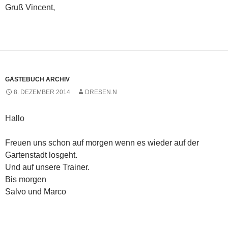
s
Gruß Vincent,
t
e
r
g
e
ö
f
f
n
e
t
GÄSTEBUCH ARCHIV
)
8. DEZEMBER 2014
DRESEN.N
Hallo
Freuen uns schon auf morgen wenn es wieder auf der
Gartenstadt losgeht.
Und auf unsere Trainer.
Bis morgen
Salvo und Marco