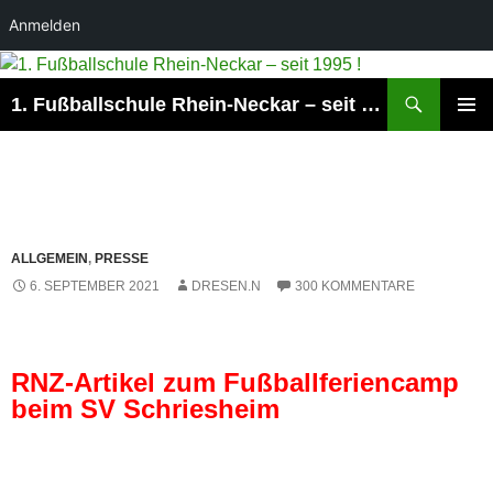
Anmelden
Suchen
1. Fußballschule Rhein-Neckar – seit 1995 !
ZUM
PRIMÄR
INHALT
MENÜ
SPRINGEN
ALLGEMEIN
,
PRESSE
6. SEPTEMBER 2021
DRESEN.N
300 KOMMENTARE
RNZ-Artikel zum Fußballferiencamp
beim SV Schriesheim