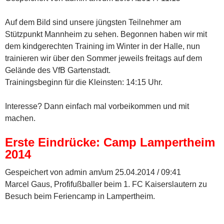
e
s
s
n
s
f
n
t
t
s
t
f
d
e
e
t
e
n
Auf dem Bild sind unsere jüngsten Teilnehmer am
e
r
r
e
r
e
n
g
g
r
g
t
Stützpunkt Mannheim zu sehen. Begonnen haben wir mit
(
e
e
g
e
)
W
ö
ö
e
ö
dem kindgerechten Training im Winter in der Halle, nun
i
f
f
ö
f
r
f
f
f
f
trainieren wir über den Sommer jeweils freitags auf dem
d
n
n
f
n
i
e
e
n
e
Gelände des VfB Gartenstadt.
n
t
t
e
t
n
)
)
t
)
Trainingsbeginn für die Kleinsten: 14:15 Uhr.
e
)
u
e
Interesse? Dann einfach mal vorbeikommen und mit
m
F
machen.
e
n
s
Erste Eindrücke: Camp Lampertheim
t
e
2014
r
g
e
Gespeichert von
admin
am/um 25.04.2014 / 09:41
ö
f
Marcel Gaus, Profifußballer beim 1. FC Kaiserslautern zu
f
n
Besuch beim Feriencamp in Lampertheim.
e
t
)