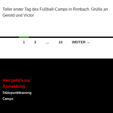
Toller erster Tag des Fußball-Camps in Rimbach. Grüße an
Gerold und Victor
Beitragsnavigation
1
2
…
10
WEITER →
Hier geht's zur
Anmeldung:
Stützpunkttraining
Camps