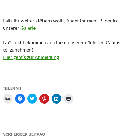
Falls ihr weiter stöbern wollt, findet ihr mehr Bilder in
unserer
Galerie.
Na? Lust bekommen an einem unserer nächsten Camps
teilzunehmen?
Hier geht’s zur Anmeldung
TEILEN MIT:
K
K
K
K
K
K
l
l
l
l
l
l
i
i
i
i
i
i
c
c
c
c
c
c
k
k
k
k
k
k
e
,
,
,
,
e
n
u
u
u
u
n
,
m
m
m
m
z
u
a
ü
a
a
u
Beitrags-
m
u
b
u
u
m
VORHERIGER BEITRAG