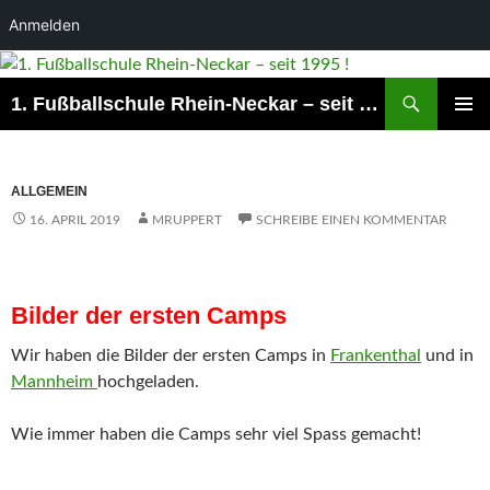
Anmelden
Suchen
1. Fußballschule Rhein-Neckar – seit 1995 !
ZUM
PRIMÄR
INHALT
MENÜ
SPRINGEN
ALLGEMEIN
16. APRIL 2019
MRUPPERT
SCHREIBE EINEN KOMMENTAR
Bilder der ersten Camps
Wir haben die Bilder der ersten Camps in
Frankenthal
und in
Mannheim
hochgeladen.
Wie immer haben die Camps sehr viel Spass gemacht!