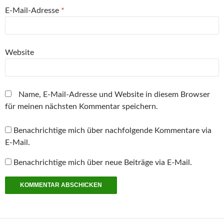
m
E-Mail-Adresse
*
F
e
n
s
t
e
r
Website
g
e
ö
f
f
n
Name, E-Mail-Adresse und Website in diesem Browser
e
t
für meinen nächsten Kommentar speichern.
)
Benachrichtige mich über nachfolgende Kommentare via
E-Mail.
Benachrichtige mich über neue Beiträge via E-Mail.