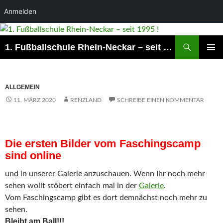
Anmelden
Suchen
1. Fußballschule Rhein-Neckar – seit 1995 !
ZUM
PRIMÄR
INHALT
MENÜ
SPRINGEN
ALLGEMEIN
11. MÄRZ 2020
RENZLAND
SCHREIBE EINEN KOMMENTAR
Die ersten Bilder vom Faschingscamp
sind online
und in unserer Galerie anzuschauen. Wenn Ihr noch mehr
sehen wollt stöbert einfach mal in der
Galerie
.
Vom Faschingscamp gibt es dort demnächst noch mehr zu
sehen.
Bleibt am Ball!!!