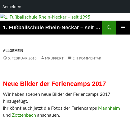
Anmelden
Suchen
1. Fußballschule Rhein-Neckar – seit 1995 !
ZUM
PRIMÄR
INHALT
MENÜ
SPRINGEN
ALLGEMEIN
5. FEBRUAR 2018
MRUPPERT
EIN KOMMENTAR
Neue Bilder der Feriencamps 2017
Wir haben soeben neue Bilder der Feriencamps 2017
hinzugefügt.
Ihr könnt euch jetzt die Fotos der Feriencamps
Mannheim
und
Zotzenbach
anschauen.