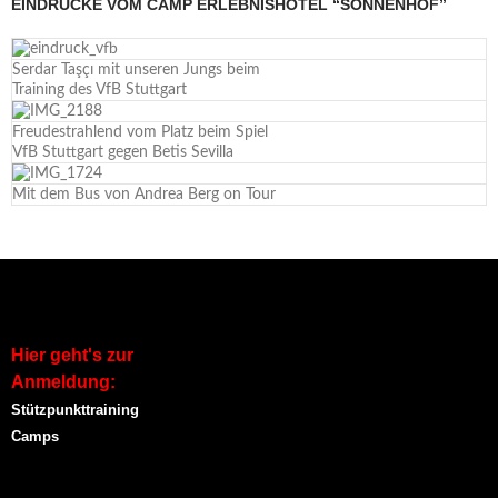
EINDRÜCKE VOM CAMP ERLEBNISHOTEL “SONNENHOF”
Serdar Taşçı mit unseren Jungs beim
Training des VfB Stuttgart
Freudestrahlend vom Platz beim Spiel
VfB Stuttgart gegen Betis Sevilla
Mit dem Bus von Andrea Berg on Tour
Hier geht's zur
Anmeldung:
Stützpunkttraining
Camps