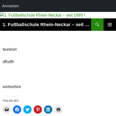
Anmelden
Suchen
1. Fußballschule Rhein-Neckar – seit 1995 !
ZUM
PRIMÄR
INHALT
MENÜ
SPRINGEN
twetewt
dfhdfh
wetwetwe
TEILEN MIT:
K
K
K
K
K
K
l
l
l
l
l
l
i
i
i
i
i
i