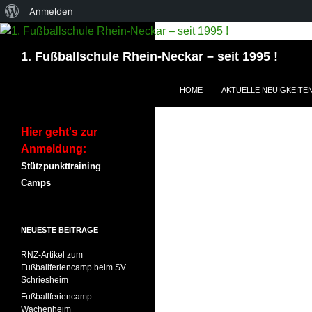
Über
Anmelden
WordPress
Suchen
1. Fußballschule Rhein-Neckar – seit 1995 !
ZUM INHALT SPRINGEN
HOME
AKTUELLE NEUIGKEITE
Hier geht's zur
Anmeldung:
Stützpunkttraining
Camps
NEUESTE BEITRÄGE
RNZ-Artikel zum
Fußballferiencamp beim SV
Schriesheim
Fußballferiencamp
Wachenheim