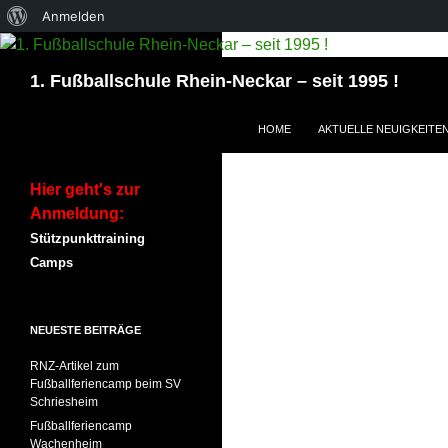
Über
Anmelden
WordPress
Suchen
1. Fußballschule Rhein-Neckar – seit 1995 !
ZUM INHALT SPRINGEN
HOME
AKTUELLE NEUIGKEITE
Hier geht's zur
Anmeldung:
Stützpunkttraining
Camps
NEUESTE BEITRÄGE
RNZ-Artikel zum
Fußballferiencamp beim SV
Schriesheim
Fußballferiencamp
Wachenheim