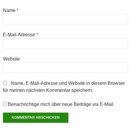
n
g
g
r
g
t
(
e
e
g
e
)
W
ö
ö
e
ö
Name
*
i
f
f
ö
f
r
f
f
f
f
d
n
n
f
n
i
e
e
n
e
n
t
t
e
t
n
)
)
t
)
E-Mail-Adresse
*
e
)
u
e
m
F
e
n
Website
s
t
e
r
g
e
Name, E-Mail-Adresse und Website in diesem Browser
ö
f
für meinen nächsten Kommentar speichern.
f
n
e
t
Benachrichtige mich über neue Beiträge via E-Mail.
)