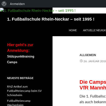
Über
Anmelden
WordPress
Suchen
1. Fußballschule Rhein-Neckar – seit 1995 !
ZUM INHALT SPRINGEN
HOME
AKTUELLE NEUIGK
Hier geht's zur
Anmeldung:
ALLGEMEIN
Stützpunkttraining
26. JANUAR 201
Camps
NEUESTE BEITRÄGE
Die Campsa
VfR Mannh
RNZ-Artikel zum
Fußballferiencamp beim SV
Schriesheim
Die 1. Fußballs
Fußballferiencamp
als auch bekann
Wachenheim