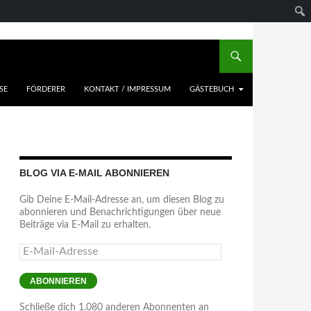
SE
FÖRDERER
KONTAKT / IMPRESSUM
GÄSTEBUCH
BLOG VIA E-MAIL ABONNIEREN
Gib Deine E-Mail-Adresse an, um diesen Blog zu
abonnieren und Benachrichtigungen über neue
Beiträge via E-Mail zu erhalten.
E-
Mail-
Adresse
ABONNIEREN
Schließe dich 1.080 anderen Abonnenten an