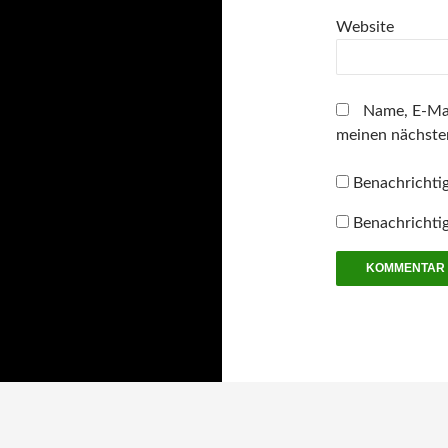
e
r
Website
g
e
ö
f
f
n
Name, E-Mai
e
t
meinen nächste
)
Benachrichti
Benachrichtig