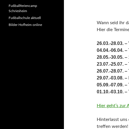
Fußballferiencamp
Schriesheim
Fußballschule aktuell
Wann seid ihr d
Bilder Hofheim online
Hier die Termin
26.03.-28.03. 
04.04.-06.04. –
28.05.-30.05. –
23.07.-25.07. –
26.07.-28.07. –
29.07.-03.08. –
05.09.-07.09. –
01.10.-03.10. –
Hier geht’s zur
Hinterlasst un
treffen werden!