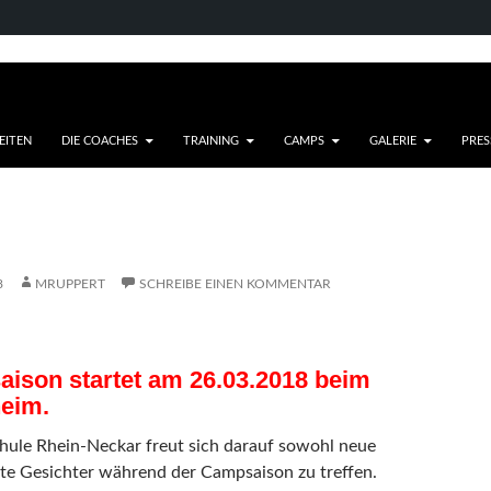
EITEN
DIE COACHES
TRAINING
CAMPS
GALERIE
PRES
8
MRUPPERT
SCHREIBE EINEN KOMMENTAR
ison startet am 26.03.2018 beim
eim.
chule Rhein-Neckar freut sich darauf sowohl neue
te Gesichter während der Campsaison zu treffen.