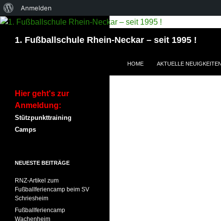
Über
Anmelden
WordPress
Suchen
1. Fußballschule Rhein-Neckar – seit 1995 !
ZUM INHALT SPRINGEN
HOME
AKTUELLE NEUIGKEITE
Hier geht's zur
Anmeldung:
Stützpunkttraining
Camps
NEUESTE BEITRÄGE
RNZ-Artikel zum
Fußballferiencamp beim SV
Schriesheim
Fußballferiencamp
Wachenheim