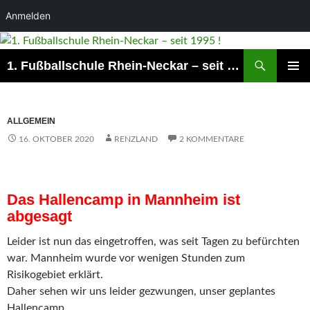
Anmelden
Suchen
1. Fußballschule Rhein-Neckar – seit 1995 !
ZUM
PRIMÄR
INHALT
MENÜ
SPRINGEN
ALLGEMEIN
16. OKTOBER 2020
RENZLAND
2 KOMMENTARE
Das Hallencamp in Mannheim ist
abgesagt
Leider ist nun das eingetroffen, was seit Tagen zu befürchten
war. Mannheim wurde vor wenigen Stunden zum
Risikogebiet erklärt.
Daher sehen wir uns leider gezwungen, unser geplantes
Hallencamp