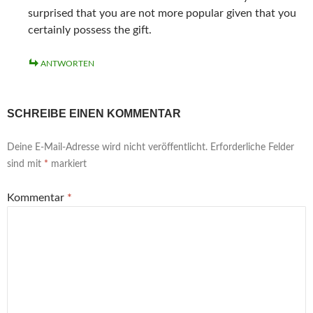
n
)
)
t
)
surprised that you are not more popular given that you
e
)
u
certainly possess the gift.
e
m
F
e
ANTWORTEN
n
s
t
e
r
SCHREIBE EINEN KOMMENTAR
g
e
ö
f
Deine E-Mail-Adresse wird nicht veröffentlicht.
Erforderliche Felder
f
n
sind mit
*
markiert
e
t
)
Kommentar
*