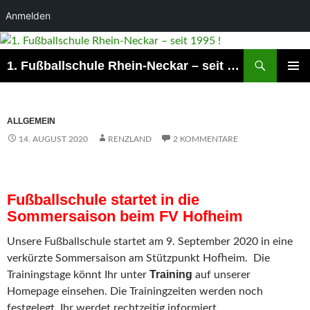
Anmelden
Suchen
1. Fußballschule Rhein-Neckar – seit 1995 !
ZUM
PRIMÄR
INHALT
MENÜ
SPRINGEN
ALLGEMEIN
14. AUGUST 2020
RENZLAND
2 KOMMENTARE
Fußballschule startet in die
Sommersaison beim FV Hofheim
Unsere Fußballschule startet am 9. September 2020 in eine
verkürzte Sommersaison am Stützpunkt Hofheim. Die
Training
Trainingstage könnt Ihr unter
auf unserer
Homepage einsehen. Die Trainingzeiten werden noch
festgelegt. Ihr werdet rechtzeitig informiert.