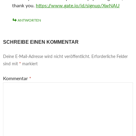
n
)
)
t
)
thank you.
https://www.gate.io/id/signup/XwNAU
e
)
u
e
m
ANTWORTEN
F
e
n
s
t
e
SCHREIBE EINEN KOMMENTAR
r
g
e
Deine E-Mail-Adresse wird nicht veröffentlicht.
Erforderliche Felder
ö
f
sind mit
*
markiert
f
n
e
t
Kommentar
*
)