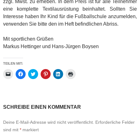
zzgl. Mwst. zu erheben. In dem Preis ist für alle Teilnehmer
eine komplette Textilausrüstung beinhaltet. Sollten Sie
Interesse haben Ihr Kind für die Fußballschule anzumelden,
verwenden Sie bitte den im Heft befindlichen Abriss.
Mit sportlichen Grüßen
Markus Hettinger und Hans-Jürgen Boysen
TEILEN MIT:
K
K
K
K
K
K
l
l
l
l
l
l
i
i
i
i
i
i
c
c
c
c
c
c
k
k
k
k
k
k
e
,
,
,
,
e
n
u
u
u
u
n
,
m
m
m
m
z
u
a
ü
a
a
u
SCHREIBE EINEN KOMMENTAR
m
u
b
u
u
m
e
f
e
f
f
A
i
F
r
P
L
u
n
a
T
i
i
s
Deine E-Mail-Adresse wird nicht veröffentlicht.
Erforderliche Felder
e
c
w
n
n
d
sind mit
m
*
markiert
e
i
t
k
r
F
b
t
e
e
u
r
o
t
r
d
c