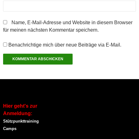
d
n
n
f
n
i
e
e
n
e
n
t
t
e
t
n
)
)
t
)
e
)
u
Name, E-Mail-Adresse und Website in diesem Browser
e
m
für meinen nächsten Kommentar speichern.
F
e
n
s
Benachrichtige mich über neue Beiträge via E-Mail.
t
e
r
g
e
ö
f
f
n
e
t
)
Hier geht's zur
Anmeldung:
Stützpunkttraining
Camps