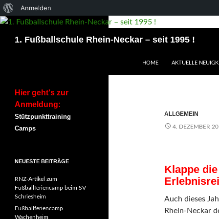
Über
Anmelden
WordPress
Suchen
1. Fußballschule Rhein-Neckar – seit 1995 !
ZUM INHALT SPRINGEN
HOME
AKTUELLE NEUIGK
Hier geht's zur
Anmeldung:
ALLGEMEIN
Stützpunkttraining
4. DEZEMBER 20
Camps
NEUESTE BEITRÄGE
Klappe die 
Erlebnisre
RNZ-Artikel zum
Fußballferiencamp beim SV
Schriesheim
Auch dieses Jah
Fußballferiencamp
Rhein-Neckar de
Wachenheim