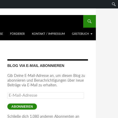
SE
FÖRDERER
KONTAKT / IMPRESSUM
GÄSTEBUCH
BLOG VIA E-MAIL ABONNIEREN
Gib Deine E-Mail-Adresse an, um diesen Blog zu
abonnieren und Benachrichtigungen über neue
Beiträge via E-Mail zu erhalten.
E-
Mail-
Adresse
ABONNIEREN
Schließe dich 1.080 anderen Abonnenten an