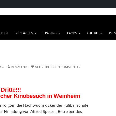
EITEN
DIE COACHES
TRAINING
CAMPS
GALERIE
PRES
19
RENZLAND
SCHREIBE EINEN KOMMENTAR
Dritte!!!
icher Kinobesuch in Weinheim
r folgten die Nachwuchskicker der Fußballschule
r Einladung von Alfred Speiser, Betreiber des