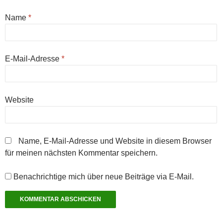
n
g
g
r
g
t
(
e
e
g
e
)
W
ö
ö
e
ö
Name
*
i
f
f
ö
f
r
f
f
f
f
d
n
n
f
n
i
e
e
n
e
n
t
t
e
t
n
)
)
t
)
E-Mail-Adresse
*
e
)
u
e
m
F
e
n
Website
s
t
e
r
g
e
Name, E-Mail-Adresse und Website in diesem Browser
ö
f
für meinen nächsten Kommentar speichern.
f
n
e
t
Benachrichtige mich über neue Beiträge via E-Mail.
)