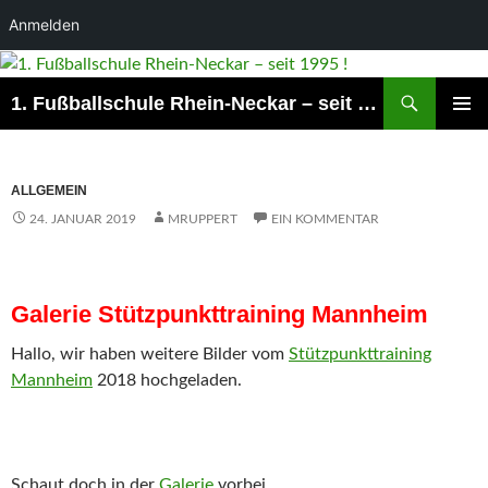
Anmelden
Suchen
1. Fußballschule Rhein-Neckar – seit 1995 !
ZUM
PRIMÄR
INHALT
MENÜ
SPRINGEN
ALLGEMEIN
24. JANUAR 2019
MRUPPERT
EIN KOMMENTAR
Galerie Stützpunkttraining Mannheim
Hallo, wir haben weitere Bilder vom
Stützpunkttraining
Mannheim
2018 hochgeladen.
Schaut doch in der
Galerie
vorbei.