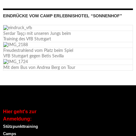
EINDRÜCKE VOM CAMP ERLEBNISHOTEL “SONNENHOF”
Serdar Taşçı mit unseren Jungs beim
Training des VfB Stuttgart
Freudestrahlend vom Platz beim Spiel
VfB Stuttgart gegen Betis Sevilla
Mit dem Bus von Andrea Berg on Tour
Hier geht's zur
Anmeldung:
Stützpunkttraining
Camps