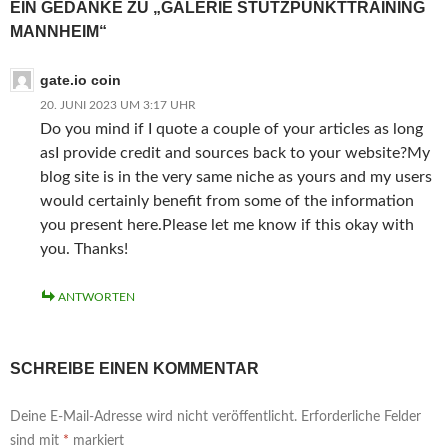
n
i
i
e
i
r
EIN GEDANKE ZU „GALERIE STÜTZPUNKTTRAINING
e
l
l
i
l
d
n
e
e
l
e
i
MANNHEIM“
L
n
n
e
n
n
i
(
(
n
(
n
n
W
W
(
W
e
gate.io coin
k
i
i
W
i
u
p
r
r
i
r
e
20. JUNI 2023 UM 3:17 UHR
e
d
d
r
d
m
r
i
i
d
i
F
Do you mind if I quote a couple of your articles as long
E
n
n
i
n
e
-
n
n
n
n
n
asI provide credit and sources back to your website?My
M
e
e
n
e
s
a
u
u
e
u
t
blog site is in the very same niche as yours and my users
i
e
e
u
e
e
l
m
m
e
m
r
would certainly benefit from some of the information
z
F
F
m
F
g
u
you present here.Please let me know if this okay with
e
e
F
e
e
s
n
n
e
n
ö
you. Thanks!
e
s
s
n
s
f
n
t
t
s
t
f
d
e
e
t
e
n
e
r
r
e
r
e
ANTWORTEN
n
g
g
r
g
t
(
e
e
g
e
)
W
ö
ö
e
ö
i
f
f
ö
f
r
f
f
f
f
SCHREIBE EINEN KOMMENTAR
d
n
n
f
n
i
e
e
n
e
n
t
t
e
t
n
)
)
t
)
Deine E-Mail-Adresse wird nicht veröffentlicht.
Erforderliche Felder
e
)
u
sind mit
*
markiert
e