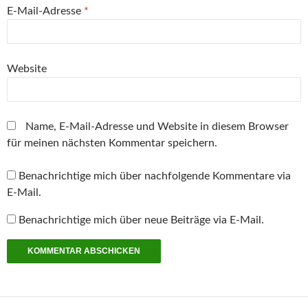
m
E-Mail-Adresse
*
F
e
n
s
t
e
r
Website
g
e
ö
f
f
n
Name, E-Mail-Adresse und Website in diesem Browser
e
t
für meinen nächsten Kommentar speichern.
)
Benachrichtige mich über nachfolgende Kommentare via
E-Mail.
Benachrichtige mich über neue Beiträge via E-Mail.