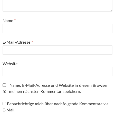
(
e
e
g
e
)
W
ö
ö
e
ö
i
f
f
ö
f
r
f
f
f
f
d
n
n
f
n
i
e
e
n
e
Name
*
n
t
t
e
t
n
)
)
t
)
e
)
u
e
m
E-Mail-Adresse
*
F
e
n
s
t
e
r
Website
g
e
ö
f
f
n
Name, E-Mail-Adresse und Website in diesem Browser
e
t
für meinen nächsten Kommentar speichern.
)
Benachrichtige mich über nachfolgende Kommentare via
E-Mail.