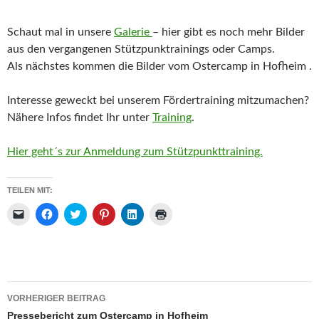
Schaut mal in unsere
Galerie
– hier gibt es noch mehr Bilder
aus den vergangenen Stützpunktrainings oder Camps.
Als nächstes kommen die Bilder vom Ostercamp in Hofheim .
Interesse geweckt bei unserem Fördertraining mitzumachen?
Nähere Infos findet Ihr unter
Training
.
Hier geht´s zur Anmeldung zum Stützpunkttraining.
TEILEN MIT:
K
K
K
K
K
K
l
l
l
l
l
l
i
i
i
i
i
i
c
c
c
c
c
c
k
k
k
k
k
k
e
,
,
,
,
e
n
u
u
u
u
n
,
m
m
m
m
z
u
a
ü
a
a
u
Beitrags-
m
u
b
u
u
m
VORHERIGER BEITRAG
e
f
e
f
f
A
Navigation
i
F
r
P
L
u
Pressebericht zum Ostercamp in Hofheim