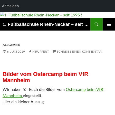
Anmelden
Suchen
1. Fußballschule Rhein-Neckar – seit 1995 !
ZUM
PRIMÄR
INHALT
MENÜ
SPRINGEN
ALLGEMEIN
6. JUNI 2019
MRUPPERT
SCHREIBE EINEN KOMMENTAR
Bilder vom Ostercamp beim VfR
Mannheim
Wir haben für Euch die Bilder vom
Ostercamp beim VfR
Mannheim
eingestellt.
Hier ein kleiner Auszug