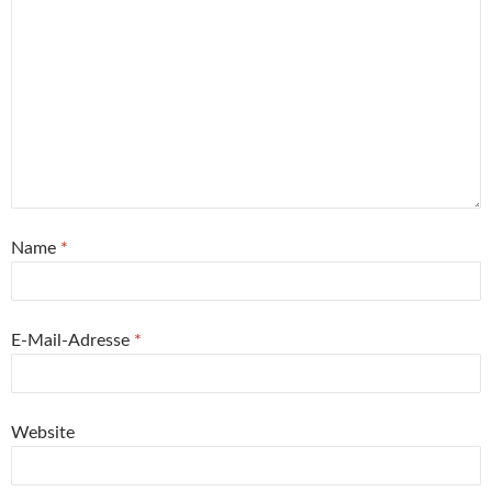
M
e
e
n
e
s
a
u
u
e
u
t
i
e
e
u
e
e
l
m
m
e
m
r
z
F
F
m
F
g
u
e
e
F
e
e
s
n
n
e
n
ö
e
s
s
n
s
f
n
t
t
s
t
f
d
e
e
t
e
n
e
r
r
e
r
e
n
g
g
r
g
t
(
e
e
g
e
)
W
ö
ö
e
ö
i
f
f
ö
f
r
f
f
f
f
d
n
n
f
n
i
e
e
n
e
Name
*
n
t
t
e
t
n
)
)
t
)
e
)
u
e
m
E-Mail-Adresse
*
F
e
n
s
t
e
r
Website
g
e
ö
f