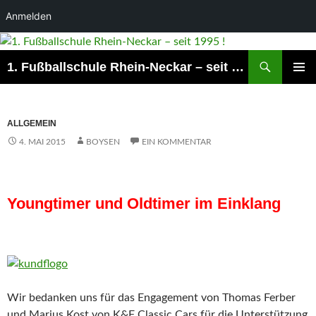
Anmelden
Suchen
1. Fußballschule Rhein-Neckar – seit 1995 !
ZUM
PRIMÄR
INHALT
MENÜ
SPRINGEN
ALLGEMEIN
4. MAI 2015
BOYSEN
EIN KOMMENTAR
Youngtimer und Oldtimer im Einklang
Wir bedanken uns für das Engagement von Thomas Ferber
und Marius Kost von K&F Classic Cars für die Unterstützung