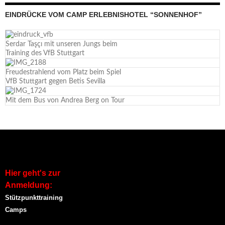
EINDRÜCKE VOM CAMP ERLEBNISHOTEL “SONNENHOF”
Serdar Taşçı mit unseren Jungs beim
Training des VfB Stuttgart
Freudestrahlend vom Platz beim Spiel
VfB Stuttgart gegen Betis Sevilla
Mit dem Bus von Andrea Berg on Tour
Hier geht's zur
Anmeldung:
Stützpunkttraining
Camps