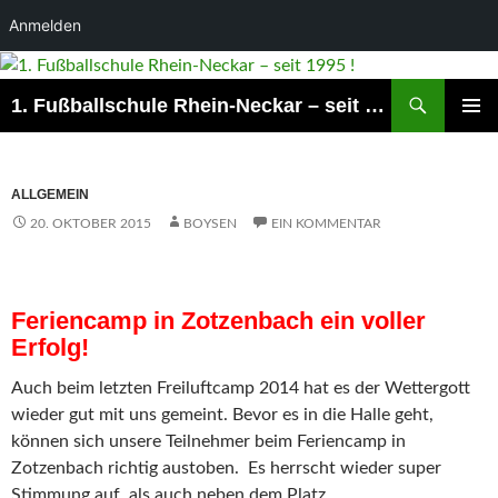
Anmelden
Suchen
1. Fußballschule Rhein-Neckar – seit 1995 !
ZUM
PRIMÄR
INHALT
MENÜ
SPRINGEN
ALLGEMEIN
20. OKTOBER 2015
BOYSEN
EIN KOMMENTAR
Feriencamp in Zotzenbach ein voller
Erfolg!
Auch beim letzten Freiluftcamp 2014 hat es der Wettergott
wieder gut mit uns gemeint. Bevor es in die Halle geht,
können sich unsere Teilnehmer beim Feriencamp in
Zotzenbach richtig austoben. Es herrscht wieder super
Stimmung auf, als auch neben dem Platz.