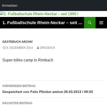
Anmelden
Suchen
1. Fußballschule Rhein-Neckar – seit 1995 !
ZUM
PRIMÄR
INHALT
MENÜ
SPRINGEN
GÄSTEBUCH ARCHIV
8. DEZEMBER 2014
DRESEN.N
Super tolles camp in Rimbach
Beitrags-
VORHERIGER BEITRAG
Navigation
Gespeichert von Felix Plücker am/um 26.03.2013 / 09:03
NÄCHSTER BEITRAG