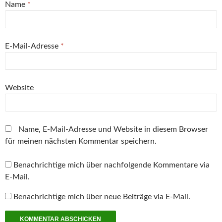
i
e
e
n
e
Name
*
n
t
t
e
t
n
)
)
t
)
e
)
u
e
m
E-Mail-Adresse
*
F
e
n
s
t
e
r
Website
g
e
ö
f
f
n
Name, E-Mail-Adresse und Website in diesem Browser
e
t
für meinen nächsten Kommentar speichern.
)
Benachrichtige mich über nachfolgende Kommentare via
E-Mail.
Benachrichtige mich über neue Beiträge via E-Mail.