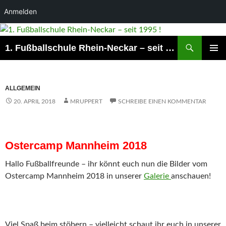
Anmelden
Suchen
1. Fußballschule Rhein-Neckar – seit 1995 !
ZUM
PRIMÄR
INHALT
MENÜ
SPRINGEN
ALLGEMEIN
20. APRIL 2018
MRUPPERT
SCHREIBE EINEN KOMMENTAR
Ostercamp Mannheim 2018
Hallo Fußballfreunde – ihr könnt euch nun die Bilder vom
Ostercamp Mannheim 2018 in unserer
Galerie
anschauen!
Viel Spaß beim stöbern – vielleicht schaut ihr euch in unserer