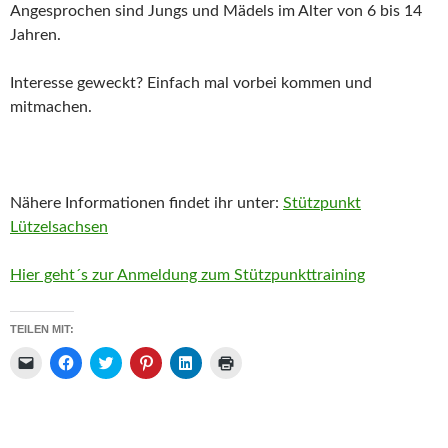
Angesprochen sind Jungs und Mädels im Alter von 6 bis 14
Jahren.
Interesse geweckt? Einfach mal vorbei kommen und
mitmachen.
Nähere Informationen findet ihr unter:
Stützpunkt
Lützelsachsen
Hier geht´s zur Anmeldung zum Stützpunkttraining
TEILEN MIT:
K
K
K
K
K
K
l
l
l
l
l
l
i
i
i
i
i
i
c
c
c
c
c
c
k
k
k
k
k
k
e
,
,
,
,
e
n
u
u
u
u
n