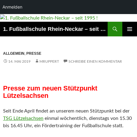
Anmelden
Suchen
1. Fußballschule Rhein-Neckar – seit 1995 !
ZUM
PRIMÄR
INHALT
MENÜ
SPRINGEN
ALLGEMEIN
,
PRESSE
14. MAI 2019
MRUPPERT
SCHREIBE EINEN KOMMENTAR
Presse zum neuen Stützpunkt
Lützelsachsen
Seit Ende April findet an unserem neuen Stützpunkt bei der
TSG Lützelsachsen
einmal wöchentlich, dienstags von 15.30
bis 16.45 Uhr, ein Fördertraining der Fußballschule statt.