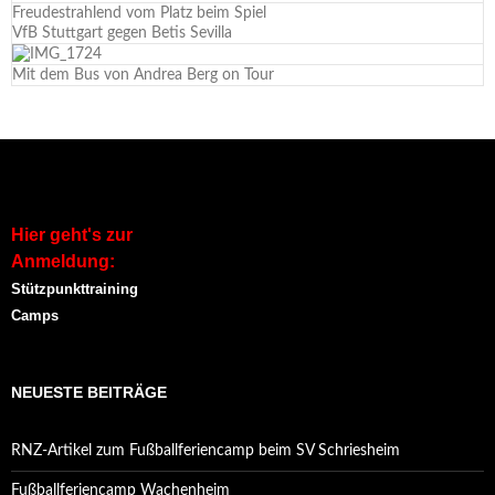
Freudestrahlend vom Platz beim Spiel
VfB Stuttgart gegen Betis Sevilla
Mit dem Bus von Andrea Berg on Tour
Hier geht's zur
Anmeldung:
Stützpunkttraining
Camps
NEUESTE BEITRÄGE
RNZ-Artikel zum Fußballferiencamp beim SV Schriesheim
Fußballferiencamp Wachenheim